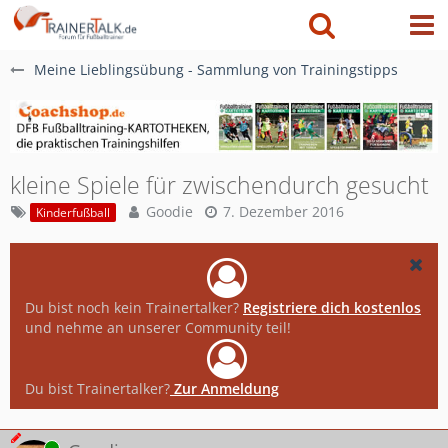
Meine Lieblingsübung - Sammlung von Trainingstipps
kleine Spiele für zwischendurch gesucht
Goodie
7. Dezember 2016
Kinderfußball
Du bist noch kein Trainertalker?
Registriere dich kostenlos
und nehme an unserer Community teil!
Du bist Trainertalker?
Zur Anmeldung
Online