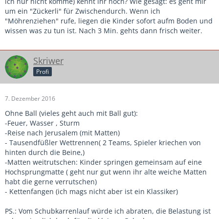
ich nur nicht komme) kennt ihr noch? Wie gesagt: es geht mir
um ein "Zückerli" für Zwischendurch. Wenn ich
"Möhrenziehen" rufe, liegen die Kinder sofort aufm Boden und
wissen was zu tun ist. Nach 3 Min. gehts dann frisch weiter.
Skriwer
Profi
7. Dezember 2016
Ohne Ball (vieles geht auch mit Ball gut):
-Feuer, Wasser , Sturm
-Reise nach Jerusalem (mit Matten)
- Tausendfüßler Wettrennen( 2 Teams, Spieler kriechen von
hinten durch die Beine,)
-Matten weitrutschen: Kinder springen gemeinsam auf eine
Hochsprungmatte ( geht nur gut wenn ihr alte weiche Matten
habt die gerne verrutschen)
- Kettenfangen (ich mags nicht aber ist ein Klassiker)
PS.: Vom Schubkarrenlauf würde ich abraten, die Belastung ist