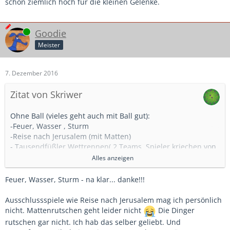
schon ziemlich hoch für die kleinen Gelenke.
Online
Goodie
Meister
7. Dezember 2016
Zitat von Skriwer
Ohne Ball (vieles geht auch mit Ball gut):
-Feuer, Wasser , Sturm
-Reise nach Jerusalem (mit Matten)
- Tausendfüßler Wettrennen( 2 Teams, Spieler kriechen von
hinten durch die Beine,)
Alles anzeigen
-Matten weitrutschen: Kinder springen gemeinsam auf eine
Hochsprungmatte ( geht nur gut wenn ihr alte weiche
Feuer, Wasser, Sturm - na klar... danke!!!
Matten habt die gerne verrutschen)
- Kettenfangen (ich mags nicht aber ist ein Klassiker)
Ausschlussspiele wie Reise nach Jerusalem mag ich persönlich
nicht. Mattenrutschen geht leider nicht
Die Dinger
PS.: Vom Schubkarrenlauf würde ich abraten, die Belastung
rutschen gar nicht. Ich hab das selber geliebt. Und
ist schon ziemlich hoch für die kleinen Gelenke.