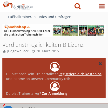
Fußballtrainer/in - Infos und Umfragen
Verdienstmöglichkeiten B-Lizenz
JudgeWallace
28. März 2015
Du bist noch kein Trainertalker?
Registriere dich kostenlos
und nehme an unserer Community teil!
Du bist Trainertalker?
Zur Anmeldung