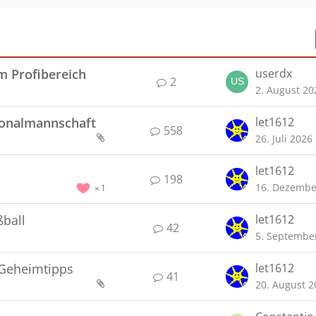
m Profibereich
userdx
2
2. August 20
tionalmannschaft
let1612
558
26. Juli 2026
let1612
198
16. Dezembe
1
ball
let1612
42
5. Septembe
 Geheimtipps
let1612
41
20. August 2