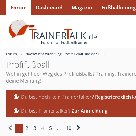
Forum
Dashboard
Magazin
Fußballübung
Forum
Nachwuchsförderung, Profifußball und der DFB
Profifußball
Wohin geht der Weg des Profifußballs? Training, Traine
deine Meinung!
Du bist noch kein Trainertalker?
Registriere dich 
Du bist Trainertalker?
Zur Anmeldung
1
2
3
4
5
…
10