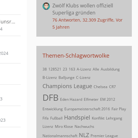
Zwölf Klubs wollen offiziell
Superliga gründen
76 Antworten, 32.309 Zugriffe, Vor
EifelMoselHunsrueck
5 Jahren
24
2024
Themen-Schlagwortwolke
38
128521
23
163
A-Lizenz
Alle
Ausbildung
B-Lizenz
Balljunge
C-Lizenz
Champions League
Chelsea
CR7
DFB
23
Eden Hazard
Elfmeter
EM 2012
Entwicklung
Europameisterschaft 2016
Fair Play
Handspiel
Fifa
Fußball
Konflikt
Lehrgang
023
Lizenz
Miro Klose
Nachwuchs
NLZ
Nationalmannschaft
Premier League