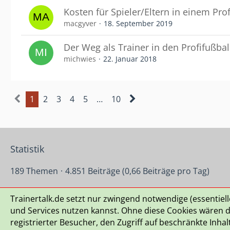
Kosten für Spieler/Eltern in einem Pro
macgyver
18. September 2019
Der Weg als Trainer in den Profifußbal
michwies
22. Januar 2018
1
2
3
4
5
…
10
Statistik
189 Themen
4.851 Beiträge (0,66 Beiträge pro Tag)
Trainertalk.de setzt nur zwingend notwendige (essentiel
Datenschutzerklärung
Kontakt
Impressum
Nutzu
und Services nutzen kannst. Ohne diese Cookies wären di
registrierter Besucher, den Zugriff auf beschränkte Inha