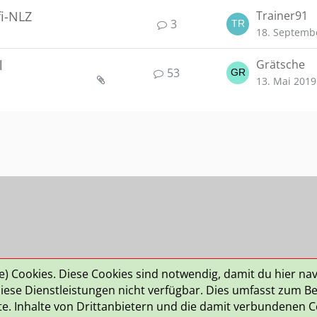
fi-NLZ
Trainer91
3
18. Septemb
l
Grätsche
53
13. Mai 2019
le) Cookies. Diese Cookies sind notwendig, damit du hier na
ngsbedingungen
Häufig gestellte Fragen
ese Dienstleistungen nicht verfügbar. Dies umfasst zum Bei
lte. Inhalte von Drittanbietern und die damit verbundenen Co