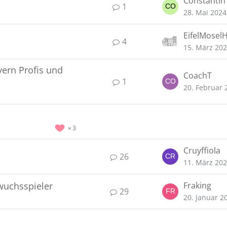
Constantin
1
28. Mai 2024
4
15. März 20
yern Profis und
CoachT
1
20. Februar 
3
Cruyffiola
26
11. März 20
wuchsspieler
Fraking
29
20. Januar 2