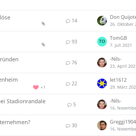
löse
Don Quijot
14
26. Oktober 
TomGB
93
7. Juli 2021
 gründen
-Nils-
76
23. April 202
fenheim
let1612
22
29. März 20
1
bei Stadionrandale
-Nils-
5
16. Novembe
nternehmen?
Greggi1904
30
16. Novembe