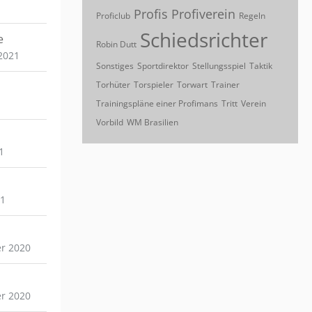
Profis
Profiverein
Proficlub
Regeln
Schiedsrichter
e
Robin Dutt
2021
Sonstiges
Sportdirektor
Stellungsspiel
Taktik
Torhüter
Torspieler
Torwart
Trainer
Trainingspläne einer Profimans
Tritt
Verein
Vorbild
WM Brasilien
1
21
r 2020
r 2020