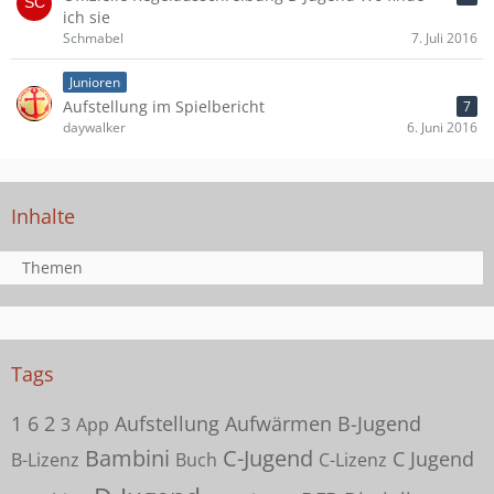
ich sie
Schmabel
7. Juli 2016
Junioren
Aufstellung im Spielbericht
7
daywalker
6. Juni 2016
Inhalte
Themen
Tags
1
6
2
Aufstellung
Aufwärmen
B-Jugend
3
App
Bambini
C-Jugend
C Jugend
B-Lizenz
Buch
C-Lizenz