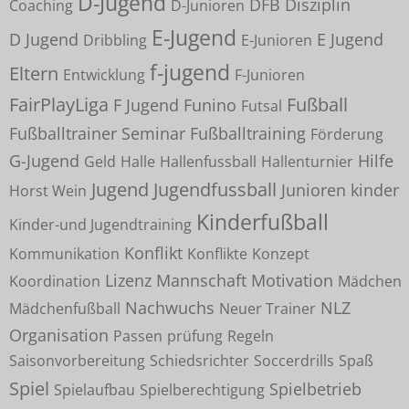
D-Jugend
DFB
Disziplin
Coaching
D-Junioren
E-Jugend
D Jugend
E Jugend
Dribbling
E-Junioren
f-jugend
Eltern
Entwicklung
F-Junioren
FairPlayLiga
Fußball
F Jugend
Funino
Futsal
Fußballtrainer Seminar
Fußballtraining
Förderung
G-Jugend
Hilfe
Geld
Halle
Hallenfussball
Hallenturnier
Jugend
Jugendfussball
Junioren
kinder
Horst Wein
Kinderfußball
Kinder-und Jugendtraining
Konflikt
Kommunikation
Konflikte
Konzept
Lizenz
Mannschaft
Motivation
Koordination
Mädchen
Nachwuchs
NLZ
Mädchenfußball
Neuer Trainer
Organisation
Passen
prüfung
Regeln
Saisonvorbereitung
Schiedsrichter
Soccerdrills
Spaß
Spiel
Spielbetrieb
Spielaufbau
Spielberechtigung