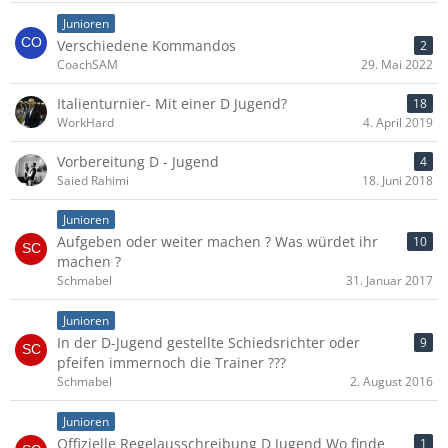
Junioren
Verschiedene Kommandos
2
CoachSAM
29. Mai 2022
Italienturnier- Mit einer D Jugend?
18
WorkHard
4. April 2019
Vorbereitung D - Jugend
4
Saied Rahimi
18. Juni 2018
Junioren
Aufgeben oder weiter machen ? Was würdet ihr
10
machen ?
Schmabel
31. Januar 2017
Junioren
In der D-Jugend gestellte Schiedsrichter oder
9
pfeifen immernoch die Trainer ???
Schmabel
2. August 2016
Junioren
Offizielle Regelausschreibung D Jugend Wo finde
1