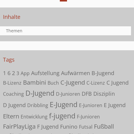
Inhalte
Themen
Tags
1
6
2
Aufstellung
Aufwärmen
B-Jugend
3
App
Bambini
C-Jugend
C Jugend
B-Lizenz
Buch
C-Lizenz
D-Jugend
DFB
Disziplin
Coaching
D-Junioren
E-Jugend
D Jugend
E Jugend
Dribbling
E-Junioren
f-jugend
Eltern
Entwicklung
F-Junioren
FairPlayLiga
Fußball
F Jugend
Funino
Futsal