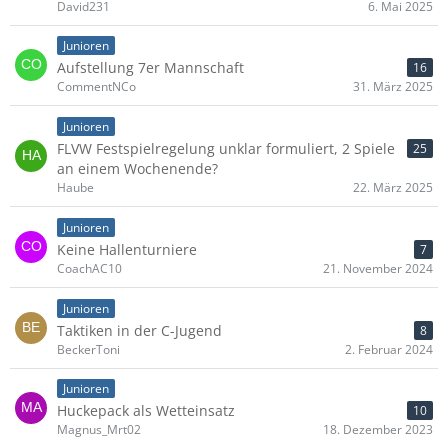
David231
6. Mai 2025
Junioren
Aufstellung 7er Mannschaft
16
CommentNCo
31. März 2025
Junioren
FLVW Festspielregelung unklar formuliert, 2 Spiele
25
an einem Wochenende?
Haube
22. März 2025
Junioren
Keine Hallenturniere
7
CoachAC10
21. November 2024
Junioren
Taktiken in der C-Jugend
8
BeckerToni
2. Februar 2024
Junioren
Huckepack als Wetteinsatz
10
Magnus_Mrt02
18. Dezember 2023