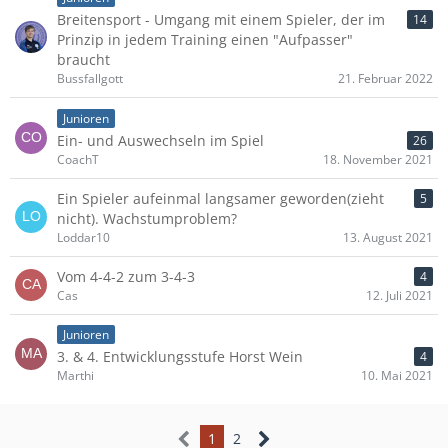
Breitensport - Umgang mit einem Spieler, der im
14
Prinzip in jedem Training einen "Aufpasser"
braucht
Bussfallgott
21. Februar 2022
Junioren
Ein- und Auswechseln im Spiel
26
CoachT
18. November 2021
Ein Spieler aufeinmal langsamer geworden(zieht
5
nicht). Wachstumproblem?
Loddar10
13. August 2021
Vom 4-4-2 zum 3-4-3
4
Cas
12. Juli 2021
Junioren
3. & 4. Entwicklungsstufe Horst Wein
4
Marthi
10. Mai 2021
1
2