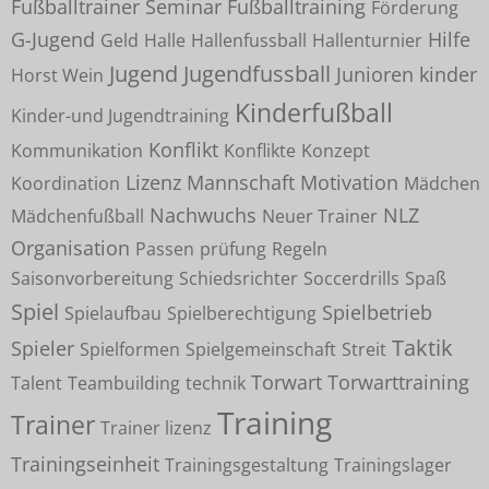
Fußballtrainer Seminar
Fußballtraining
Förderung
G-Jugend
Hilfe
Geld
Halle
Hallenfussball
Hallenturnier
Jugend
Jugendfussball
Junioren
kinder
Horst Wein
Kinderfußball
Kinder-und Jugendtraining
Konflikt
Kommunikation
Konflikte
Konzept
Lizenz
Mannschaft
Motivation
Koordination
Mädchen
Nachwuchs
NLZ
Mädchenfußball
Neuer Trainer
Organisation
Passen
prüfung
Regeln
Saisonvorbereitung
Schiedsrichter
Soccerdrills
Spaß
Spiel
Spielbetrieb
Spielaufbau
Spielberechtigung
Taktik
Spieler
Spielformen
Spielgemeinschaft
Streit
Torwart
Torwarttraining
Talent
Teambuilding
technik
Training
Trainer
Trainer lizenz
Trainingseinheit
Trainingsgestaltung
Trainingslager