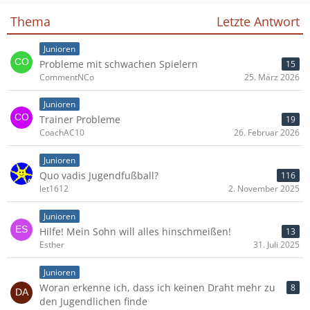
Thema
Letzte Antwort
Junioren
Probleme mit schwachen Spielern
15
CommentNCo
25. März 2026
Junioren
Trainer Probleme
19
CoachAC10
26. Februar 2026
Junioren
Quo vadis Jugendfußball?
116
let1612
2. November 2025
Junioren
Hilfe! Mein Sohn will alles hinschmeißen!
13
Esther
31. Juli 2025
Junioren
Woran erkenne ich, dass ich keinen Draht mehr zu
8
den Jugendlichen finde