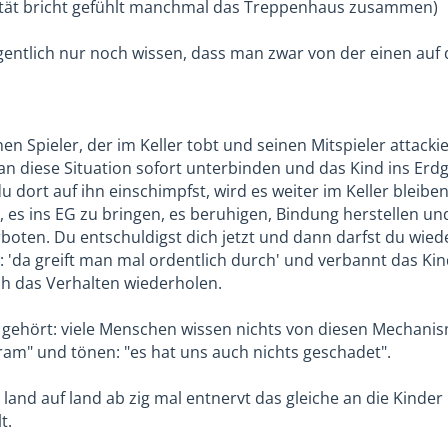
rtät bricht gefühlt manchmal das Treppenhaus zusammen)
ntlich nur noch wissen, dass man zwar von der einen auf 
nen Spieler, der im Keller tobt und seinen Mitspieler attackier
n diese Situation sofort unterbinden und das Kind ins Erdg
 dort auf ihn einschimpfst, wird es weiter im Keller bleib
er, es ins EG zu bringen, es beruhigen, Bindung herstellen 
boten. Du entschuldigst dich jetzt und dann darfst du wied
cht: 'da greift man mal ordentlich durch' und verbannt das K
ich das Verhalten wiederholen.
gehört: viele Menschen wissen nichts von diesen Mechani
m" und tönen: "es hat uns auch nichts geschadet".
 land auf land ab zig mal entnervt das gleiche an die Kinde
t.