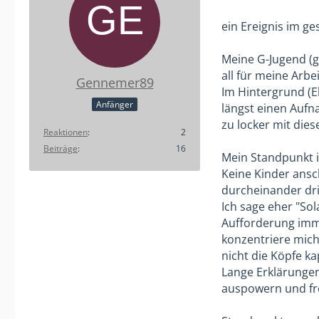
ein Ereignis im ge
Meine G-Jugend (ge
all für meine Arbeit
Gennemer89
Im Hintergrund (El
Anfänger
längst einen Auf
zu locker mit di
Reaktionen
2
Beiträge
16
Mein Standpunkt i
Keine Kinder ansch
durcheinander dri
Ich sage eher "So
Aufforderung immer
konzentriere mich
nicht die Köpfe ka
Lange Erklärungen,
auspowern und fr