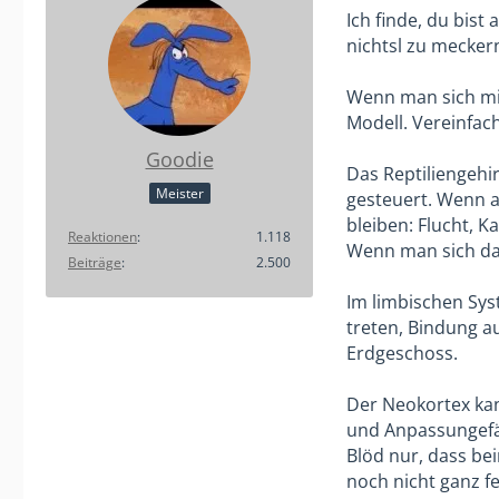
Ich finde, du bis
nichtsl zu mecker
Wenn man sich mit
Modell. Vereinfach
Goodie
Das Reptiliengehir
Meister
gesteuert. Wenn a
bleiben: Flucht, 
Reaktionen
1.118
Wenn man sich das 
Beiträge
2.500
Im limbischen Sys
treten, Bindung au
Erdgeschoss.
Der Neokortex kan
und Anpassungefäh
Blöd nur, dass bei
noch nicht ganz fe