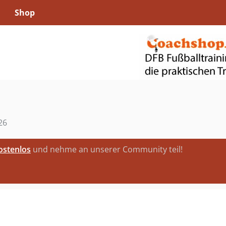
Shop
26
kostenlos
und nehme an unserer Community teil!