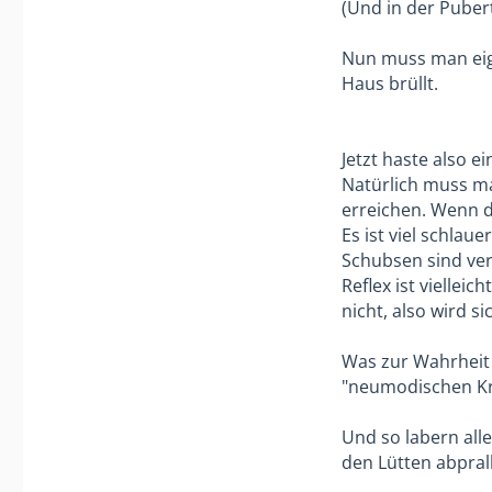
(Und in der Pube
Nun muss man eige
Haus brüllt.
Jetzt haste also ei
Natürlich muss ma
erreichen. Wenn du
Es ist viel schlau
Schubsen sind ver
Reflex ist viellei
nicht, also wird s
Was zur Wahrheit 
"neumodischen Kra
Und so labern alle
den Lütten abprall