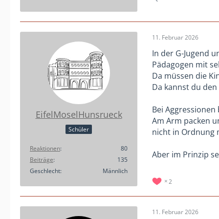
11. Februar 2026
In der G-Jugend u
Pädagogen mit seh
Da müssen die Kin
Da kannst du den 
Bei Aggressionen 
EifelMoselHunsrueck
Am Arm packen und
Schüler
nicht in Ordnung 
Reaktionen
80
Aber im Prinzip se
Beiträge
135
Geschlecht
Männlich
2
11. Februar 2026