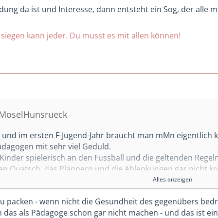
ng da ist und Interesse, dann entsteht ein Sog, der alle mi
 siegen kann jeder. Du musst es mit allen können!
elMoselHunsrueck
 und im ersten F-Jugend-Jahr braucht man mMn eigentlich k
ädagogen mit sehr viel Geduld.
Kinder spielerisch an den Fussball und die geltenden Rege
en Quatsch, das Plappern und die Ablenkungen gar nicht ko
Alles anzeigen
n bin ich wie
Spalli
der Meinung dass das sofort und au
u packen - wenn nicht die Gesundheit des gegenübers bedroh
nd das Kind durch die Gegend ziehen sollte nicht sein. Ab
as als Pädagoge schon gar nicht machen - und das ist ein Tr
"das ist nicht in Ordnung mein Freund" darf dann schon sein.