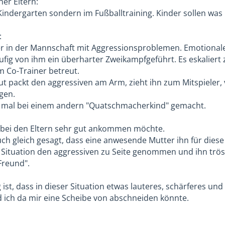
er Eltern:
 Kindergarten sondern im Fußballtraining. Kinder sollen wa
:
er in der Mannschaft mit Aggressionsproblemen. Emotional
fig von ihm ein überharter Zweikampfgeführt. Es eskaliert z
 Co-Trainer betreut.
ut packt den aggressiven am Arm, zieht ihn zum Mitspieler, 
gen.
r mal bei einem andern "Quatschmacherkind" gemacht.
r bei den Eltern sehr gut ankommen möchte.
ch gleich gesagt, dass eine anwesende Mutter ihn für diese 
er Situation den aggressiven zu Seite genommen und ihn trös
Freund".
st, dass in dieser Situation etwas lauteres, schärferes und 
nd ich da mir eine Scheibe von abschneiden könnte.