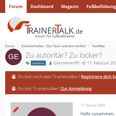
Forum
Dashboard
Magazin
Fußballübung
Forum
Sozialverhalten - Das Team und sein Umfeld
Konflikte
Zu autoritär? Zu locker?
Gennemer89
11. Februar 20
Junioren
Du bist noch kein Trainertalker?
Registriere dich 
Du bist Trainertalker?
Zur Anmeldung
11. Februar 2026
Hallo zusammen,