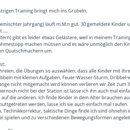
strigen Training bringt mich ins Grübeln.
mischter Jahrgang) läuft m.M.n gut. 30 gemeldete Kinder und
.....
tern) gibt es leider etwas Gelästere, weil in meinem Traini
nahmestopp machen müssen und es wäre unmöglich den Kind
esen Quatschmachern um.
st:
reien, die Übungen so auswählen, dass alle Kinder mit ihrem
bbeln mit kleinen Aufgaben, Feuer-Wasser-Sturm, Dribbel-w
lange nicht mitgemacht wird können verlieren wir Zeit zum
noch nicht bei der Station ist lasse ich ihn auch mal einfa
 auf die anderen. Ich finde Kinder in dem Alter brauchen
puttgetreten werden, lasse ich sie auch einfach mal raufen.
 Technikkorrektur, taktische Dinge finde ich sind ohnehin i
ei spielen und zu verschiedenen Bewegungsformen angelei