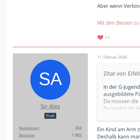
Aber wenn Verbindu
Mit den Besten zu
1
11. Februar 2026
Zitat von Eif
In der G-Jugend
ausgebildete P
Da müssen die 
Sir Alex
Da kannst du d
Profi
Bei Aggressione
Reaktionen
332
Ein Kind am Arm z
Am Arm packen u
Beiträge
1.502
Deshalb kann man d
Eingreifen als 