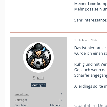
Meiner Linie komp
Mehr Boss sein un
Sehr interessante
11. Februar 2026
Das ist hier tatsä
würde ich einen s
Ruhig und mit Ver
Go, auch wenn das 
Schärfer angegan
Spalli
Anfänger
Allerdings sollte
Reaktionen
4
Beiträge
17
Qualität im Deta
Geschlecht
Männlich