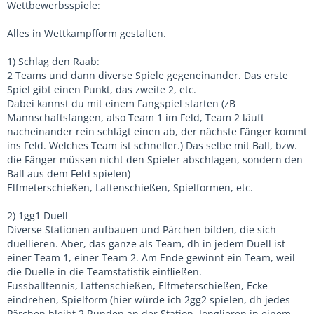
ohne Elan fürs Training.
Wettbewerbsspiele:
Kennt ihr das Problem?
Ich hab zwar ein paar Aktivierungsspielchen eingebracht,
Alles in Wettkampfform gestalten.
aber irgendwie fruchten diese nicht.
1) Schlag den Raab:
Habt ihr Erfahrung mit dieser Problematik? Wie habt ihr das
2 Teams und dann diverse Spiele gegeneinander. Das erste
gelöst bekommen? Kennt ihr ein paar coole
Spiel gibt einen Punkt, das zweite 2, etc.
Motivationsspielchen die man zu Beginn des Trainings
Dabei kannst du mit einem Fangspiel starten (zB
einbauen kann?
Mannschaftsfangen, also Team 1 im Feld, Team 2 läuft
nacheinander rein schlägt einen ab, der nächste Fänger kommt
Über ein paar Ideen wäre ich euch echt dankbar!
ins Feld. Welches Team ist schneller.) Das selbe mit Ball, bzw.
die Fänger müssen nicht den Spieler abschlagen, sondern den
Ball aus dem Feld spielen)
Elfmeterschießen, Lattenschießen, Spielformen, etc.
2) 1gg1 Duell
Diverse Stationen aufbauen und Pärchen bilden, die sich
duellieren. Aber, das ganze als Team, dh in jedem Duell ist
einer Team 1, einer Team 2. Am Ende gewinnt ein Team, weil
die Duelle in die Teamstatistik einfließen.
Fussballtennis, Lattenschießen, Elfmeterschießen, Ecke
eindrehen, Spielform (hier würde ich 2gg2 spielen, dh jedes
Pärchen bleibt 2 Runden an der Station, Jonglieren in einem