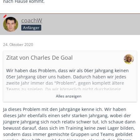
nach Hause kommt.
coachW
Anfänger
24. Oktober 2020
Zitat von Charles De Goal
Wir haben das Problem, dass wir als 06er Jahrgang keinen
05er Jahrgang über uns haben. Dadurch haben wir jedes
zweite Jahr immer das "Problem", gegen komplett ältere
Teams zu spielen. Da wir körperlich nicht durchgängig
dagegen halten können, haben wir uns gemeinsam darauf
Alles anzeigen
verständigt, dass man eben Spiele verlieren kann, wenn die
Gegner z.B. einen Stürmer haben, der gegen uns 4 Tore
Ja dieses Problem mit den Jahrgänge kenne ich. Wir haben
schießt und wir 2:4 verlieren. Bei so einem körperlichen
dieses Jahr ebenfalls einen sehr starken Jahrgang, wobei der
Nachteil muss man nunmal die Schuld nicht zwingend bei
jüngere Jahrgang sich noch relativ schwer tut. Ich schaue dann
sich selbst suchen, sondern kann eher stolz sein, gegen
bewusst darauf, dass sich im Training keine zwei Lager bilden,
Ältere 2 Tore geschossen zu haben. Aktuell haben wir halt
sondern dass immer gemischte Gruppen und Teams gebildet
den Vorteil gegen einige 07er Teams.