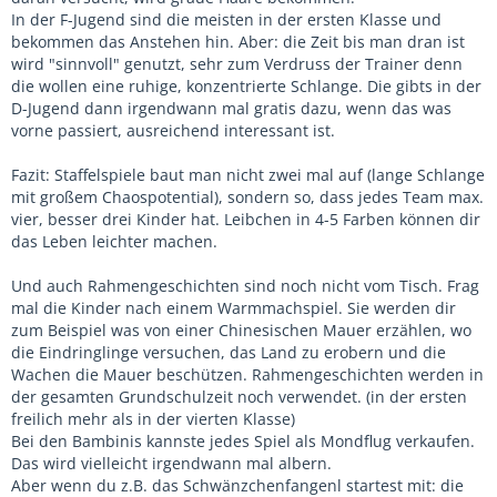
In der F-Jugend sind die meisten in der ersten Klasse und
bekommen das Anstehen hin. Aber: die Zeit bis man dran ist
wird "sinnvoll" genutzt, sehr zum Verdruss der Trainer denn
die wollen eine ruhige, konzentrierte Schlange. Die gibts in der
D-Jugend dann irgendwann mal gratis dazu, wenn das was
vorne passiert, ausreichend interessant ist.
Fazit: Staffelspiele baut man nicht zwei mal auf (lange Schlange
mit großem Chaospotential), sondern so, dass jedes Team max.
vier, besser drei Kinder hat. Leibchen in 4-5 Farben können dir
das Leben leichter machen.
Und auch Rahmengeschichten sind noch nicht vom Tisch. Frag
mal die Kinder nach einem Warmmachspiel. Sie werden dir
zum Beispiel was von einer Chinesischen Mauer erzählen, wo
die Eindringlinge versuchen, das Land zu erobern und die
Wachen die Mauer beschützen. Rahmengeschichten werden in
der gesamten Grundschulzeit noch verwendet. (in der ersten
freilich mehr als in der vierten Klasse)
Bei den Bambinis kannste jedes Spiel als Mondflug verkaufen.
Das wird vielleicht irgendwann mal albern.
Aber wenn du z.B. das Schwänzchenfangenl startest mit: die