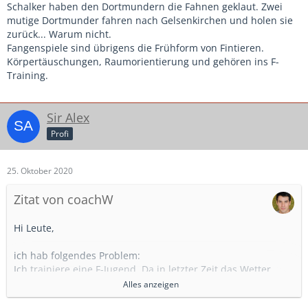
Schalker haben den Dortmundern die Fahnen geklaut. Zwei
mutige Dortmunder fahren nach Gelsenkirchen und holen sie
zurück... Warum nicht.
Fangenspiele sind übrigens die Frühform von Fintieren.
Körpertäuschungen, Raumorientierung und gehören ins F-
Training.
Sir Alex
Profi
25. Oktober 2020
Zitat von coachW
Hi Leute,
ich hab folgendes Problem:
Ich trainiere eine F-Jugend. Da in letzter Zeit das Wetter
relativ schlecht ist und die Runde auch nicht wirklich läuft,
Alles anzeigen
danke Corona, sind meine Kids gerade oft sehr lustlos und