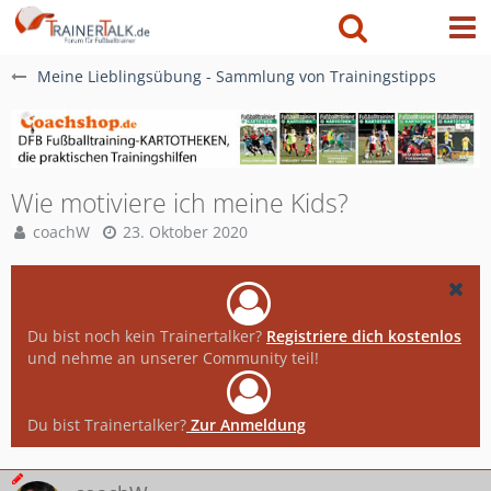
Meine Lieblingsübung - Sammlung von Trainingstipps
Wie motiviere ich meine Kids?
coachW
23. Oktober 2020
Du bist noch kein Trainertalker?
Registriere dich kostenlos
und nehme an unserer Community teil!
Du bist Trainertalker?
Zur Anmeldung