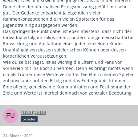
werden. Dies hilft sowohl den Jüngeren, als auch den Älteren.
Deine Idee der alternativen Erfolgsmessung gefällt mir sehr
Weitere wichtige Punkte sind, dass man die Eltern mit ins
gut. Der Gedanke entspricht ja eigentlich vielen
Boot holt und es denen auch so kommuniziert. Wenn die
Rahmenkonzeptionen die in vielen Sportarten für das
Jungs nach Hause kommen, wollen die Eltern nicht zuerst
Jugendtraining ausgegeben werden.
das Ergebnis wissen, sondern wie das Spiel war.
Das springende Punkt dabei ist eben meistens, dass nicht der
Feedback beim nächsten Training ist auch wichtig: dann
Individualerfolg im Fokus steht, sondern die gemeinschaftliche
lieber nicht nur auf Gegentore, sondern auf spielerische
Entwicklung und Ausfaltung eines jeden einzelnen Kindes.
Aspekte eingehen.
Unabhängig von dessen spielerischen Können oder dessen
körperlichen Voraussetzungen.
Außerdem haben wir angefangen, beim Training nicht mehr
Wie du selbst sagst, ist es wichtig die Eltern und Fans von
die Tore zu zählen. Wer das unbedingt tun will, kann auf
vornerein mit ins Boot zu nehmen. Denn es bringt nichts wenn
eigene Verantwortung machen, aber mich interessiert es
ich als Trainer diese Werte vermittle. Die Eltern meinen Spieler
nicht. Weiß doch eh in 2 Tagen keiner mehr, ob er heute
zuhause aber auf den Erfolg und das Endergebnis trimmen.
beim Training verloren hat oder nicht. Und der Effekt ist
Eine offene, gemeinsame Kommunikation und Festlegung der
eher besser, wenn man nicht die Köpfe hängen lässt oder
Ziele und Werte ist hierbei demnach von zentraler Bedeutung.
mit einem 0:5 nach Hause kommt.
fussipapa
Schüler
24. Oktober 2020