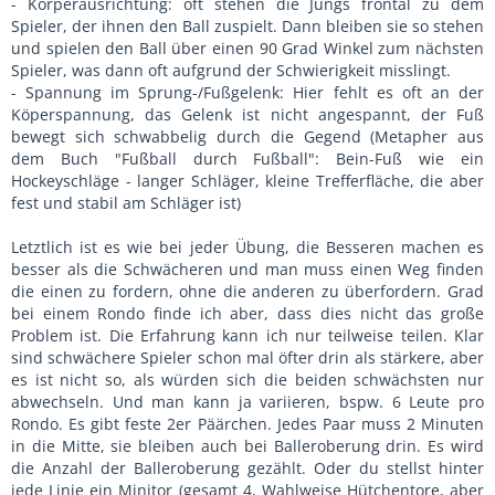
- Körperausrichtung: oft stehen die Jungs frontal zu dem
Spieler, der ihnen den Ball zuspielt. Dann bleiben sie so stehen
und spielen den Ball über einen 90 Grad Winkel zum nächsten
Spieler, was dann oft aufgrund der Schwierigkeit misslingt.
- Spannung im Sprung-/Fußgelenk: Hier fehlt es oft an der
Köperspannung, das Gelenk ist nicht angespannt, der Fuß
bewegt sich schwabbelig durch die Gegend (Metapher aus
dem Buch "Fußball durch Fußball": Bein-Fuß wie ein
Hockeyschläge - langer Schläger, kleine Trefferfläche, die aber
fest und stabil am Schläger ist)
Letztlich ist es wie bei jeder Übung, die Besseren machen es
besser als die Schwächeren und man muss einen Weg finden
die einen zu fordern, ohne die anderen zu überfordern. Grad
bei einem Rondo finde ich aber, dass dies nicht das große
Problem ist. Die Erfahrung kann ich nur teilweise teilen. Klar
sind schwächere Spieler schon mal öfter drin als stärkere, aber
es ist nicht so, als würden sich die beiden schwächsten nur
abwechseln. Und man kann ja variieren, bspw. 6 Leute pro
Rondo. Es gibt feste 2er Päärchen. Jedes Paar muss 2 Minuten
in die Mitte, sie bleiben auch bei Balleroberung drin. Es wird
die Anzahl der Balleroberung gezählt. Oder du stellst hinter
jede Linie ein Minitor (gesamt 4, Wahlweise Hütchentore, aber