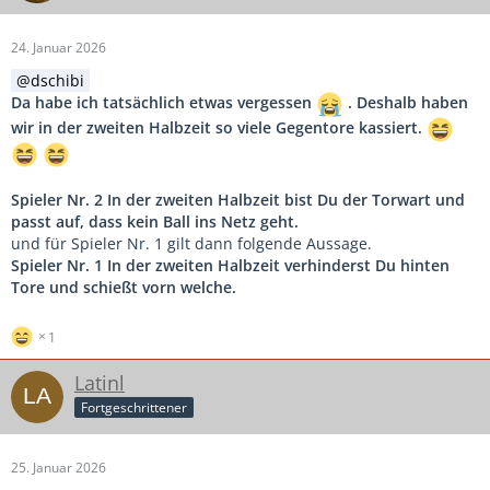
Spieler Nr. 3 Du verhinderst hinten Tore und schießt
vorn welche.
24. Januar 2026
Spieler Nr. 4 Du verhinderst
hinten Tore und schießt
dschibi
vorn welche.
Spieler Nr. 5 Du verhinderst hinten Tore und schießt
Da habe ich tatsächlich etwas vergessen
. Deshalb haben
vorn welche.
wir in der zweiten Halbzeit so viele Gegentore kassiert.
Spieler Nr. 6 Du verhinderst hinten Tore und schießt
vorn welche.
Spieler Nr. 7 Du verhinderst hinten Tore und schießt
Spieler Nr. 2 In der zweiten Halbzeit bist
Du der Torwart und
vorn welche
passt auf, dass kein Ball ins Netz geht.
und für Spieler Nr. 1 gilt dann folgende Aussage.
Spieler Nr. 1 In der zweiten Halbzeit verhinderst Du hinten
Tore und schießt vorn welche.
1
Latinl
Fortgeschrittener
25. Januar 2026