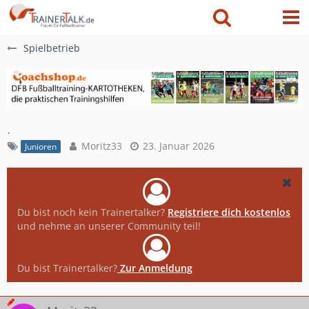
Spielbetrieb
.
Moritz33
23. Januar 2026
Junioren
Du bist noch kein Trainertalker?
Registriere dich kostenlos
und nehme an unserer Community teil!
Du bist Trainertalker?
Zur Anmeldung