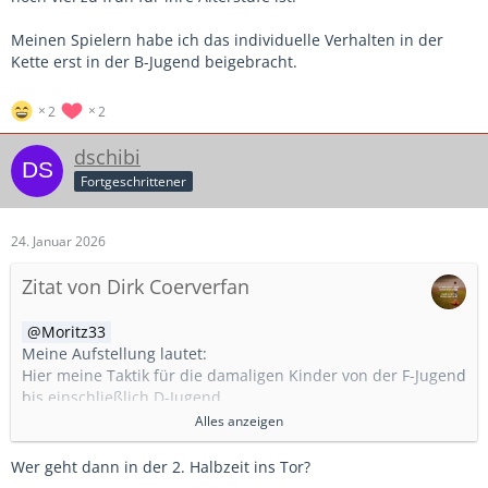
Meinen Spielern habe ich das individuelle Verhalten in der
Kette erst in der B-Jugend beigebracht.
2
2
dschibi
Fortgeschrittener
24. Januar 2026
Zitat von Dirk Coerverfan
Moritz33
Meine Aufstellung lautet:
Hier meine Taktik für die damaligen Kinder von der F-Jugend
bis einschließlich D-Jugend.
Spieler Nr. 1 Du bist der Torwart und passt auf, dass kein
Alles anzeigen
Ball ins Netz geht. In der zweiten Halbzeit spielst Du
draußen.
Wer geht dann in der 2. Halbzeit ins Tor?
Spieler Nr. 2 Du verhinderst hinten Tore und schießt vorn