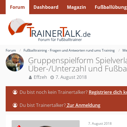
Forum
Dashboard
Magazin
Fußballübung
Forum
Fußballtraining - Fragen und Antworten rund ums Training
Me
Gruppenspielform Spielverl
Über-/Unterzahl und Fußbal
Effzeh
7. August 2018
Du bist noch kein Trainertalker?
Registriere dich 
Du bist Trainertalker?
Zur Anmeldung
7. August 2018