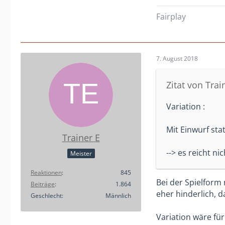
Fairplay
7. August 2018
Zitat von Trai
Variation :
Mit Einwurf stat
Trainer E
--> es reicht n
Meister
Reaktionen
845
Bei der Spielform 
Beiträge
1.864
eher hinderlich, d
Geschlecht
Männlich
Variation wäre fü