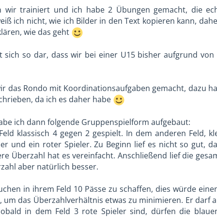
n wir trainiert und ich habe 2 Übungen gemacht, die ec
iß ich nicht, wie ich Bilder in den Text kopieren kann, dah
klären, wie das geht
llt sich so dar, dass wir bei einer U15 bisher aufgrund v
ir das Rondo mit Koordinationsaufgaben gemacht, dazu ha
schrieben, da ich es daher habe
be ich dann folgende Gruppenspielform aufgebaut:
Feld klassisch 4 gegen 2 gespielt. In dem anderen Feld, 
uer und ein roter Spieler. Zu Beginn lief es nicht so gut,
ßere Überzahl hat es vereinfacht. Anschließend lief die ges
zahl aber natürlich besser.
uchen in ihrem Feld 10 Pässe zu schaffen, dies würde einen 
, um das Überzahlverhältnis etwas zu minimieren. Er darf a
obald in dem Feld 3 rote Spieler sind, dürfen die blaue