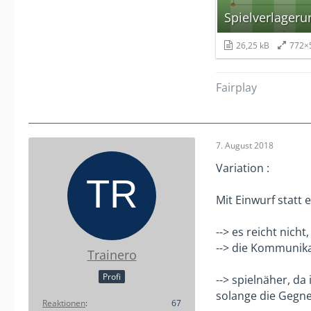
26,25 kB
772×
Fairplay
7. August 2018
Variation :
Mit Einwurf statt 
--> es reicht nich
--> die Kommunikat
Trainero
Profi
--> spielnäher, da
solange die Gegne
Reaktionen
67