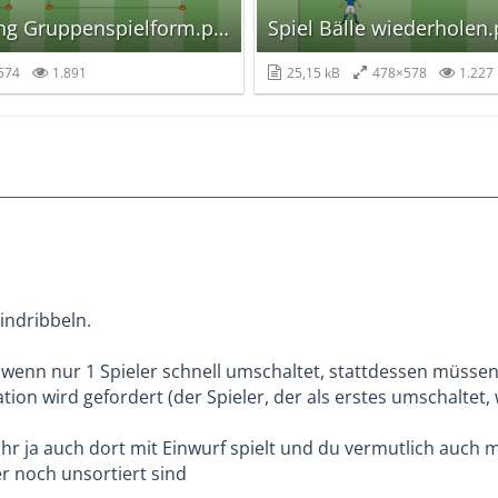
Spielverlagerung Gruppenspielform.png
Spiel Bälle wiederholen
574
1.891
25,15 kB
478×578
1.227
eindribbeln.
t, wenn nur 1 Spieler schnell umschaltet, stattdessen müsse
ion wird gefordert (der Spieler, der als erstes umschaltet,
 ihr ja auch dort mit Einwurf spielt und du vermutlich auch 
r noch unsortiert sind