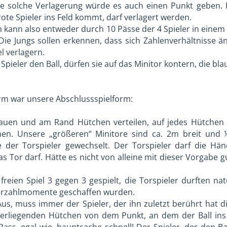
ine solche Verlagerung würde es auch einen Punkt geben. 
rote Spieler ins Feld kommt, darf verlagert werden.
kann also entweder durch 10 Pässe der 4 Spieler in einem 
Die Jungs sollen erkennen, dass sich Zahlenverhältnisse 
l verlagern.
 Spieler den Ball, dürfen sie auf das Minitor kontern, die 
orm war unsere Abschlussspielform:
fbauen und am Rand Hütchen verteilen, auf jedes Hütchen
n. Unsere „größeren“ Minitore sind ca. 2m breit und 
der Torspieler gewechselt. Der Torspieler darf die Händ
s Tor darf. Hätte es nicht von alleine mit dieser Vorgabe gu
freien Spiel 3 gegen 3 gespielt, die Torspieler durften na
erzahlmomente geschaffen wurden.
 Aus, muss immer der Spieler, der ihn zuletzt berührt hat 
erliegenden Hütchen von dem Punkt, an dem der Ball ins A