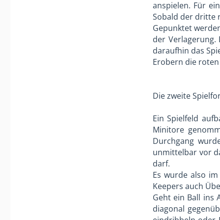
anspielen. Für e
Sobald der dritte 
Gepunktet werden 
der Verlagerung. 
daraufhin das Spie
Erobern die roten
Die zweite Spielf
Ein Spielfeld au
Minitore genomme
Durchgang wurde 
unmittelbar vor da
darf.
Es wurde also im 
Keepers auch Üb
Geht ein Ball ins
diagonal gegenüb