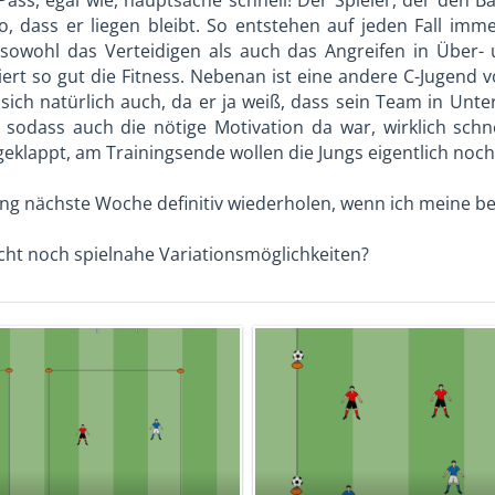
Pass, egal wie, hauptsache schnell! Der Spieler, der den 
, dass er liegen bleibt. So entstehen auf jeden Fall imm
 sowohl das Verteidigen als auch das Angreifen in Über- 
niert so gut die Fitness. Nebenan ist eine andere C-Jugend 
t sich natürlich auch, da er ja weiß, dass sein Team in Unt
t, sodass auch die nötige Motivation da war, wirklich sch
geklappt, am Trainingsende wollen die Jungs eigentlich noch 
ng nächste Woche definitiv wiederholen, wenn ich meine b
icht noch spielnahe Variationsmöglichkeiten?