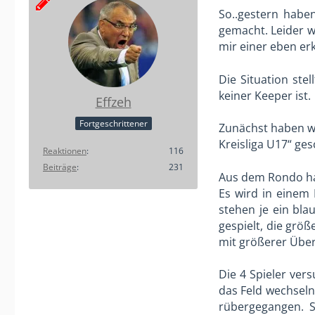
So..gestern habe
gemacht. Leider we
mir einer eben er
Die Situation ste
keiner Keeper ist.
Effzeh
Fortgeschrittener
Zunächst haben w
Kreisliga U17“ ge
Reaktionen
116
Beiträge
231
Aus dem Rondo ha
Es wird in einem 
stehen je ein bla
gespielt, die grö
mit größerer Über
Die 4 Spieler vers
das Feld wechseln
rübergegangen. S