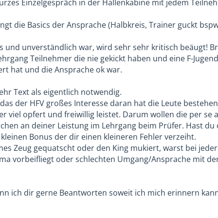
kurzes Einzelgespräch in der Hallenkabine mit jedem Teiln
ngt die Basics der Ansprache (Halbkreis, Trainer guckt bspw
 und unverständlich war, wird sehr sehr kritisch beäugt! Br
Lehrgang Teilnehmer die nie gekickt haben und eine F-Jugend
ert hat und die Ansprache ok war.
hr Text als eigentlich notwendig.
das der HFV großes Interesse daran hat die Leute bestehen 
er viel opfert und freiwillig leistet. Darum wollen die per se
sschen an deiner Leistung im Lehrgang beim Prüfer. Hast du
 kleinen Bonus der dir einen kleineren Fehler verzeiht.
s Zeug gequatscht oder den King mukiert, warst bei jeder E
a vorbeifliegt oder schlechten Umgang/Ansprache mit den J
nn ich dir gerne Beantworten soweit ich mich erinnern kann