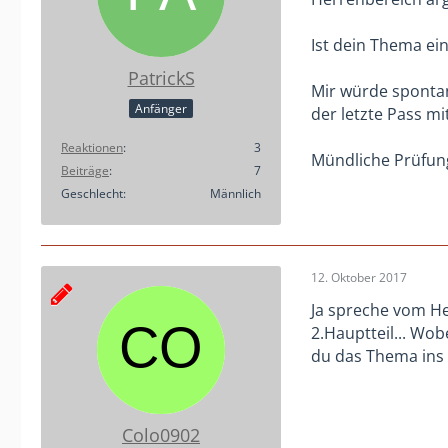
Ist dein Thema ein
PatrickS
Mir würde spontan
Anfänger
der letzte Pass m
Reaktionen
3
Mündliche Prüfung
Beiträge
7
Geschlecht
Männlich
12. Oktober 2017
Ja spreche vom He
2.Hauptteil... Wob
du das Thema ins 
Colo0902