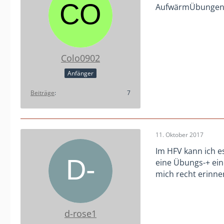
AufwärmÜbungen+ 
Colo0902
Anfänger
Beiträge
7
11. Oktober 2017
Im HFV kann ich e
eine Übungs-+ ein
mich recht erinner
d-rose1