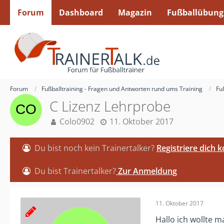
Forum
Dashboard
Magazin
Fußballübung
Forum
Fußballtraining - Fragen und Antworten rund ums Training
Fu
C Lizenz Lehrprobe
Colo0902
11. Oktober 2017
Du bist noch kein Trainertalker?
Registriere dich 
Du bist Trainertalker?
Zur Anmeldung
11. Oktober 2017
Hallo ich wollte m