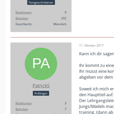
Fortgeschrittener
Reaktionen
9
Beiträge
332
Geschlecht
Männlich
11. Oktober 2017
Kann ich dir sagen
Ihr kommt zu eine
Ihr müsst eine kom
abgeben vor dem T
PatrickS
Soweit ich mich e
Anfänger
den Hauptteil auf.
Der Lehrgangsleit
Reaktionen
3
Jungs/Mädels mach
Beiträge
7
training, (dann a