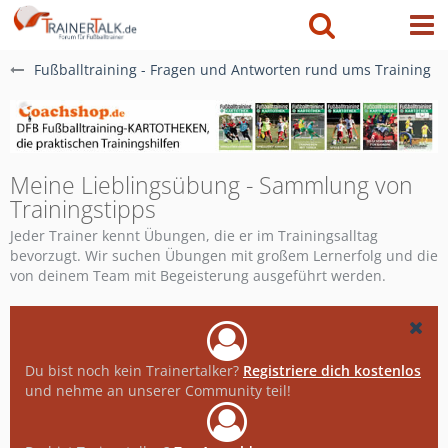
Fußballtraining - Fragen und Antworten rund ums Training
Meine Lieblingsübung - Sammlung von
Trainingstipps
Jeder Trainer kennt Übungen, die er im Trainingsalltag
bevorzugt. Wir suchen Übungen mit großem Lernerfolg und die
von deinem Team mit Begeisterung ausgeführt werden.
Du bist noch kein Trainertalker?
Registriere dich kostenlos
und nehme an unserer Community teil!