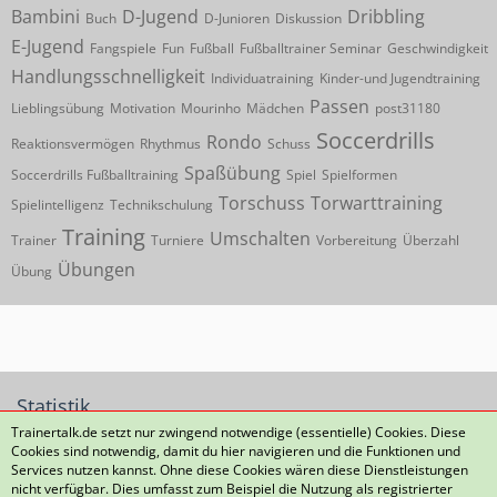
Bambini
D-Jugend
Dribbling
Buch
D-Junioren
Diskussion
E-Jugend
Fangspiele
Fun
Fußball
Fußballtrainer Seminar
Geschwindigkeit
Handlungsschnelligkeit
Individuatraining
Kinder-und Jugendtraining
Passen
Lieblingsübung
Motivation
Mourinho
Mädchen
post31180
Soccerdrills
Rondo
Reaktionsvermögen
Rhythmus
Schuss
Spaßübung
Soccerdrills Fußballtraining
Spiel
Spielformen
Torschuss
Torwarttraining
Spielintelligenz
Technikschulung
Training
Umschalten
Trainer
Turniere
Vorbereitung
Überzahl
Übungen
Übung
Statistik
Trainertalk.de setzt nur zwingend notwendige (essentielle) Cookies. Diese
Cookies sind notwendig, damit du hier navigieren und die Funktionen und
172 Themen
2.385 Beiträge (0,4 Beiträge pro Tag)
Services nutzen kannst. Ohne diese Cookies wären diese Dienstleistungen
nicht verfügbar. Dies umfasst zum Beispiel die Nutzung als registrierter