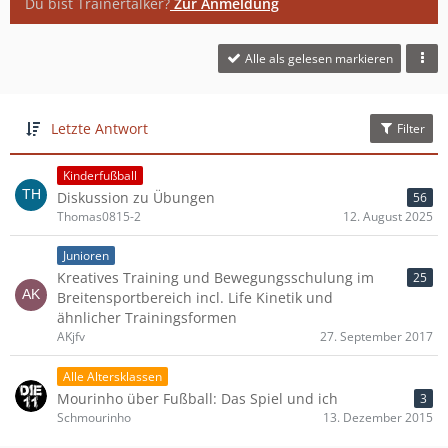
Du bist Trainertalker?
Zur Anmeldung
Alle als gelesen markieren
Letzte Antwort
Filter
Kinderfußball
Diskussion zu Übungen
56
Thomas0815-2
12. August 2025
Junioren
Kreatives Training und Bewegungsschulung im
25
Breitensportbereich incl. Life Kinetik und
ähnlicher Trainingsformen
AKjfv
27. September 2017
Alle Altersklassen
Mourinho über Fußball: Das Spiel und ich
3
Schmourinho
13. Dezember 2015