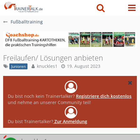
Fußballtraining
Freilaufen/ Lösungen anbieten
knuckles1
19. August 2023
Junioren
Du bist noch kein Trainertalker?
Registriere dich kostenlos
und nehme an unserer Community teil!
Du bist Trainertalker?
Zur Anmeldung