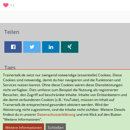
1
Teilen
Tags
Trainertalk.de setzt nur zwingend notwendige (essentielle) Cookies. Diese
Cookies sind notwendig, damit du hier navigieren und die Funktionen und
D-Jugend
Lösungen
Services nutzen kannst. Ohne diese Cookies wären diese Dienstleistungen
nicht verfügbar. Dies umfasst zum Beispiel die Nutzung als registrierter
Besucher, den Zugriff auf beschränkte Inhalte. Inhalte von Drittanbietern und
die damit verbundenen Cookies (z.B.: YouTube), müssen im Inhalt auf
Datenschutzerklärung
Kontakt
Impressum
Trainertalk.de entsprechend gesondert aktiviert werden. Wird der
Aktivierung nicht zugestimmt, sind die Inhalte nicht sichtbar. Weitere Details
Nutzungsbedingungen
Häufig gestellte Fragen
findest du in unserer
Datenschutzerklärung
und mit Klick auf den Button
"Weitere Informaionen".
Weitere Informationen
Schließen