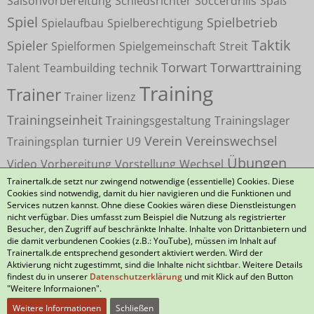
Saisonvorbereitung
Schiedsrichter
Soccerdrills
Spaß
Spiel
Spielbetrieb
Spielaufbau
Spielberechtigung
Taktik
Spieler
Spielformen
Spielgemeinschaft
Streit
Torwart
Torwarttraining
Talent
Teambuilding
technik
Training
Trainer
Trainer lizenz
Trainingseinheit
Trainingsgestaltung
Trainingslager
turnier
Verein
Vereinswechsel
Trainingsplan
U9
Übungen
Video
Vorbereitung
Vorstellung
Wechsel
Trainertalk.de setzt nur zwingend notwendige (essentielle) Cookies. Diese
Cookies sind notwendig, damit du hier navigieren und die Funktionen und
Services nutzen kannst. Ohne diese Cookies wären diese Dienstleistungen
nicht verfügbar. Dies umfasst zum Beispiel die Nutzung als registrierter
Besucher, den Zugriff auf beschränkte Inhalte. Inhalte von Drittanbietern und
die damit verbundenen Cookies (z.B.: YouTube), müssen im Inhalt auf
Datenschutzerklärung
Kontakt
Impressum
Trainertalk.de entsprechend gesondert aktiviert werden. Wird der
Aktivierung nicht zugestimmt, sind die Inhalte nicht sichtbar. Weitere Details
Nutzungsbedingungen
Häufig gestellte Fragen
findest du in unserer
Datenschutzerklärung
und mit Klick auf den Button
"Weitere Informaionen".
Weitere Informationen
Schließen