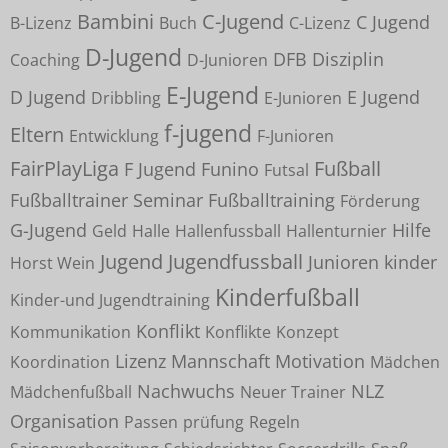
Bambini
C-Jugend
C Jugend
B-Lizenz
Buch
C-Lizenz
D-Jugend
DFB
Disziplin
Coaching
D-Junioren
E-Jugend
D Jugend
E Jugend
Dribbling
E-Junioren
f-jugend
Eltern
Entwicklung
F-Junioren
FairPlayLiga
Fußball
F Jugend
Funino
Futsal
Fußballtrainer Seminar
Fußballtraining
Förderung
G-Jugend
Hilfe
Geld
Halle
Hallenfussball
Hallenturnier
Jugend
Jugendfussball
Junioren
kinder
Horst Wein
Kinderfußball
Kinder-und Jugendtraining
Konflikt
Kommunikation
Konflikte
Konzept
Lizenz
Mannschaft
Motivation
Koordination
Mädchen
Nachwuchs
NLZ
Mädchenfußball
Neuer Trainer
Organisation
Passen
prüfung
Regeln