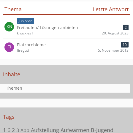
Thema
Letzte Antwort
Junioren
Freilaufen/ Lösungen anbieten
2
knuckles1
20. August 2023
Platzprobleme
10
fireguti
5. November 2013
Inhalte
Themen
Tags
1
6
2
Aufstellung
Aufwärmen
B-Jugend
3
App