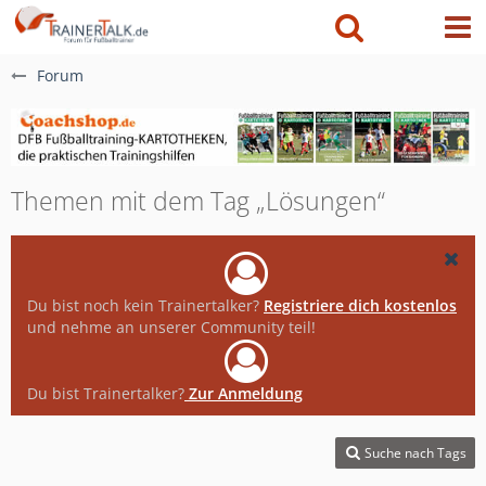
Forum
Themen mit dem Tag „Lösungen“
Du bist noch kein Trainertalker?
Registriere dich kostenlos
und nehme an unserer Community teil!
Du bist Trainertalker?
Zur Anmeldung
Suche nach Tags