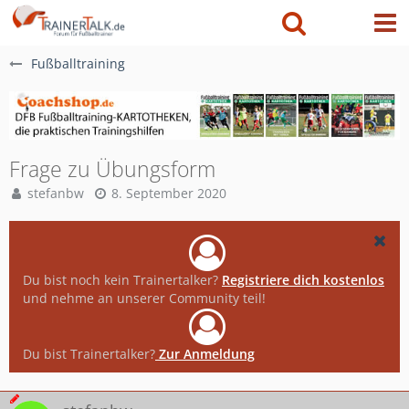
Fußballtraining
Frage zu Übungsform
stefanbw
8. September 2020
Du bist noch kein Trainertalker?
Registriere dich kostenlos
und nehme an unserer Community teil!
Du bist Trainertalker?
Zur Anmeldung