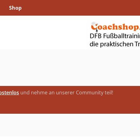
Shop
kostenlos
und nehme an unserer Community teil!