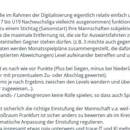
die im Rahmen der Digitalisierung eigentlich relativ einfa
7 bis U19 Nachwuchsliga vielleicht ausgenommen) funktion
zu einem Stichtag (Saisonstart) Ihre Mannschaften subjektiv
as die maximale Entfernung ist, die sie für Auswärtsfahrten
tentiellen Gegner stehen dürfen. (z.B. 3 möchte auch gegen 
Daten werden Monatsspielpläne zusammengestellt, die dafür
eptierten Abweichungen) Level aufeinander betreffen und 
bt es nach wie vor Punkte (Plus bei Siegen, minus bei Nieder
r mit prozentualem Zu- oder Abschlag gewertet).
ms je nach Ergebnis zwischen den Levels wandern und übe
zugewiesen...).
bands- / Landesgrenzen keine Rolle spielen, so dass auch 
 sicherlich die richtige Einstufung der Mannschaft v.a. wei
Großraum Frankfurt ist sicher anders zu bewerten als im Kre
matische Anpassung der Einstufung regulieren.
 da insgesamt etwas naiv unterwegs und traue IT und KI mehr 