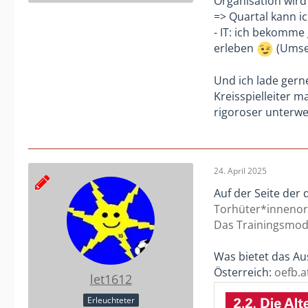
Organisation wird
=> Quartal kann ic
- IT: ich bekomme
erleben
(Umse
Und ich lade gerne
Kreisspielleiter 
rigoroser unterw
24. April 2025
Auf der Seite der 
Torhüter*innenori
Das Trainingsmode
Was bietet das Au
Österreich:
oefb.a
let1612
Erleuchteter