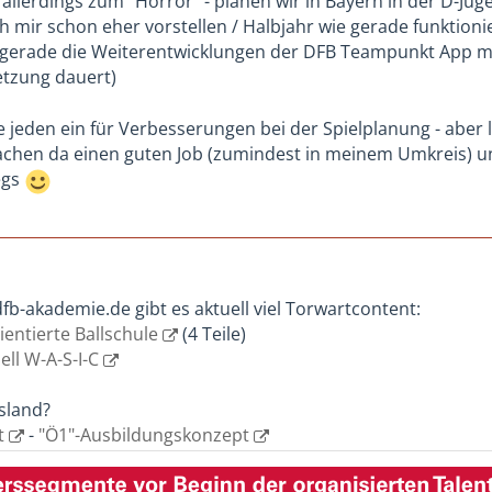
 allerdings zum "Horror" - planen wir in Bayern in der D-J
h mir schon eher vorstellen / Halbjahr wie gerade funktioni
 gerade die Weiterentwicklungen der DFB Teampunkt App mit
tzung dauert)
 jeden ein für Verbesserungen bei der Spielplanung - aber la
machen da einen guten Job (zumindest in meinem Umkreis) u
egs
dfb-akademie.de gibt es aktuell viel Torwartcontent:
entierte Ballschule
(4 Teile)
ll W-A-S-I-C
sland?
t
-
"Ö1"-Ausbildungskonzept