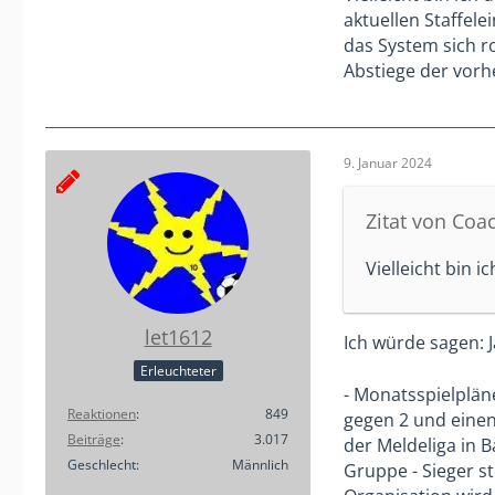
aktuellen Staffele
das System sich r
Abstiege der vorh
9. Januar 2024
Zitat von Coa
Vielleicht bin 
let1612
Ich würde sagen: J
Erleuchteter
- Monatsspielpläne
Reaktionen
849
gegen 2 und einen
Beiträge
3.017
der Meldeliga in B
Geschlecht
Männlich
Gruppe - Sieger s