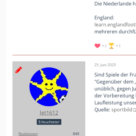
Die Niederlande h
England:
learn.englandfoot
mehreren durchfü
1
1
25. Juni 2025
Sind Spiele der F
"Gegenüber dem „B
unüblich, gegen J
der Vorbereitung 
Laufleistung unse
Quelle:
sportbild
let1612
Erleuchteter
Reaktionen
849