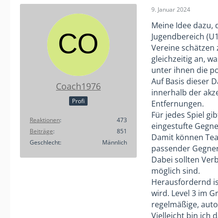
9. Januar 2024
Meine Idee dazu, 
Jugendbereich (U1
Vereine schätzen 
gleichzeitig an, w
unter ihnen die po
Auf Basis dieser 
Coach1976
innerhalb der akz
Profi
Entfernungen.
Für jedes Spiel gi
Reaktionen
473
eingestufte Gegne
Beiträge
851
Damit können Tea
Geschlecht
Männlich
passender Gegner 
Dabei sollten Ver
möglich sind.
Herausfordernd ist
wird. Level 3 im 
regelmäßige, auto
Vielleicht bin ich