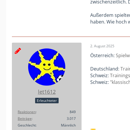
zwischenzeitlich. 
Außerdem spielten
haben. Wie hoch w
2. August 2025
Österreich:
Spielw
Deutschland:
Trai
Schweiz:
Training
Schweiz:
"klassisc
let1612
Erleuchteter
Reaktionen
849
Beiträge
3.017
Geschlecht
Männlich