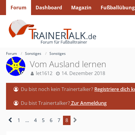
Forum
Dashboard
Magazin
Fußballübung
Forum
Sonstiges
Sonstiges
Vom Ausland lernen
let1612
14. Dezember 2018
Du bist noch kein Trainertalker?
Registriere dich 
Du bist Trainertalker?
Zur Anmeldung
1
…
4
5
6
7
8