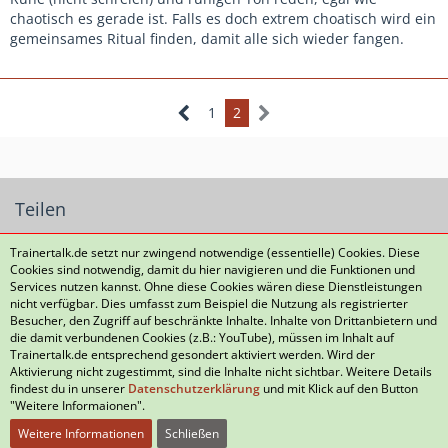
Selbe Spiel in der Defensive, weg vom Mann und erst wenn
chaotisch es gerade ist. Falls es doch extrem choatisch wird ein
dieser den Ball hat geht unser Spieler hin.
gemeinsames Ritual finden, damit alle sich wieder fangen.
Habt oder hattet ihr auch solche Probleme bzw. habt ihr
Ideen wie man diese durch Training etc. abstellen kann.
1
2
Mit reden allein wird es aktuell leider nicht.
Teilen
Trainertalk.de setzt nur zwingend notwendige (essentielle) Cookies. Diese
Cookies sind notwendig, damit du hier navigieren und die Funktionen und
Services nutzen kannst. Ohne diese Cookies wären diese Dienstleistungen
nicht verfügbar. Dies umfasst zum Beispiel die Nutzung als registrierter
Besucher, den Zugriff auf beschränkte Inhalte. Inhalte von Drittanbietern und
die damit verbundenen Cookies (z.B.: YouTube), müssen im Inhalt auf
Datenschutzerklärung
Kontakt
Impressum
Trainertalk.de entsprechend gesondert aktiviert werden. Wird der
Aktivierung nicht zugestimmt, sind die Inhalte nicht sichtbar. Weitere Details
Nutzungsbedingungen
Häufig gestellte Fragen
findest du in unserer
Datenschutzerklärung
und mit Klick auf den Button
"Weitere Informaionen".
Weitere Informationen
Schließen