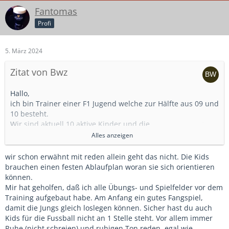
Fantomas
Profi
5. März 2024
Zitat von Bwz
Hallo,
ich bin Trainer einer F1 Jugend welche zur Hälfte aus 09 und
10 besteht.
Wir sind aktuell 10 aktive Kinder und die
Trainingsbeteiligung liegt bei ca. 90%.
Alles anzeigen
Heißt von den Voraussetzungen sollte eigentlich alles
passen.
wir schon erwähnt mit reden allein geht das nicht. Die Kids
brauchen einen festen Ablaufplan woran sie sich orientieren
Mein Problem ist, dass die Kinder sobald diese im Spiel auf
können.
dem Feld sind, scheinbar mit Kopf überall aber nicht beim
Mir hat geholfen, daß ich alle Übungs- und Spielfelder vor dem
Fussball sind.
Training aufgebaut habe. Am Anfang ein gutes Fangspiel,
Unsere Gegner sind von der Technik her nicht überlegen,
damit die Jungs gleich loslegen können. Sicher hast du auch
trotzdem sehen wir einfach schlecht aus weil wir gedanklich
Kids für die Fussball nicht an 1 Stelle steht. Vor allem immer
einfach zu langsam sind.
Ruhe (nicht schreien) und ruhigen Ton reden, egal wie