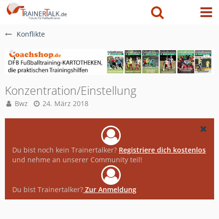
Konflikte
Konzentration/Einstellung
Bwz
24. März 2018
Du bist noch kein Trainertalker?
Registriere dich kostenlos
und nehme an unserer Community teil!
Du bist Trainertalker?
Zur Anmeldung