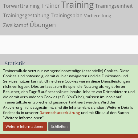
Training
Trainer
Torwarttraining
Trainingseinheit
Trainingsgestaltung
Trainingsplan
Vorbereitung
Übungen
Zweikampf
Statistik
Trainertalk.de setzt nur zwingend notwendige (essentielle) Cookies. Diese
Cookies sind notwendig, damit du hier navigieren und die Funktionen und
2.502 Themen
37.975 Beiträge (5,13 Beiträge pro Tag)
Services nutzen kannst. Ohne diese Cookies wären diese Dienstleistungen
nicht verfügbar. Dies umfasst zum Beispiel die Nutzung als registrierter
Besucher, den Zugriff auf beschränkte Inhalte. Inhalte von Drittanbietern und
die damit verbundenen Cookies (z.B.: YouTube), müssen im Inhalt auf
Datenschutzerklärung
Kontakt
Impressum
Trainertalk.de entsprechend gesondert aktiviert werden. Wird der
Aktivierung nicht zugestimmt, sind die Inhalte nicht sichtbar. Weitere Details
Nutzungsbedingungen
Häufig gestellte Fragen
findest du in unserer
Datenschutzerklärung
und mit Klick auf den Button
"Weitere Informaionen".
Weitere Informationen
Schließen
Community-Software:
WoltLab Suite™