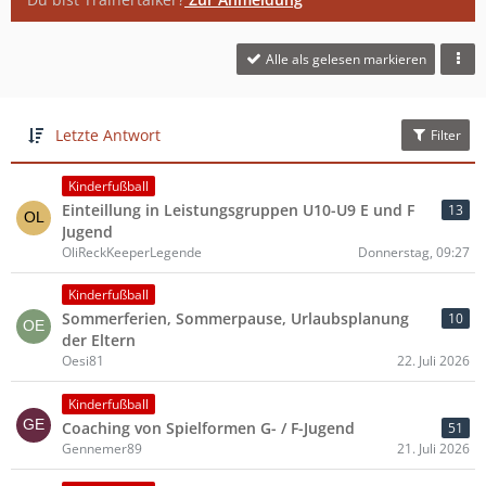
Alle als gelesen markieren
Letzte Antwort
Filter
Kinderfußball
Einteillung in Leistungsgruppen U10-U9 E und F
13
Jugend
OliReckKeeperLegende
Donnerstag, 09:27
Kinderfußball
Sommerferien, Sommerpause, Urlaubsplanung
10
der Eltern
Oesi81
22. Juli 2026
Kinderfußball
Coaching von Spielformen G- / F-Jugend
51
Gennemer89
21. Juli 2026