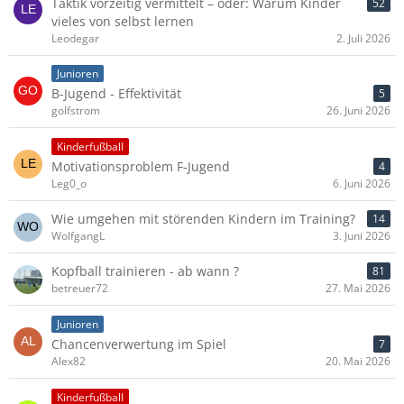
Taktik vorzeitig vermittelt – oder: Warum Kinder
52
vieles von selbst lernen
Leodegar
2. Juli 2026
Junioren
B-Jugend - Effektivität
5
golfstrom
26. Juni 2026
Kinderfußball
Motivationsproblem F-Jugend
4
Leg0_o
6. Juni 2026
Wie umgehen mit störenden Kindern im Training?
14
WolfgangL
3. Juni 2026
Kopfball trainieren - ab wann ?
81
betreuer72
27. Mai 2026
Junioren
Chancenverwertung im Spiel
7
Alex82
20. Mai 2026
Kinderfußball