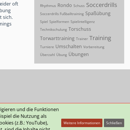
eider oft
Soccerdrills
Rondo
Rhythmus
Schuss
Übung
Spaßübung
Soccerdrills Fußballtraining
 sich.
Spiel
Spielformen
Spielintelligenz
inings
Torschuss
Technikschulung
Training
Torwarttraining
Trainer
Umschalten
Turniere
Vorbereitung
Übungen
Überzahl
Übung
vigieren und die Funktionen
spiel die Nutzung als
okies (z.B.: YouTube),
Weitere Informationen
Schließen
 sind die Inhalte nicht