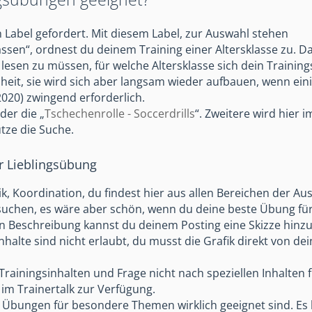
 Label gefordert. Mit diesem Label, zur Auswahl stehen
klassen“, ordnest du deinem Training einer Altersklasse zu. 
esen zu müssen, für welche Altersklasse sich dein Training
senheit, sie wird sich aber langsam wieder aufbauen, wenn e
2020) zwingend erforderlich.
oder die „
Tschechenrolle - Soccerdrills
“. Zweitere wird hier 
utze die Suche.
er Lieblingsübung
ik, Koordination, du findest hier aus allen Bereichen der Au
suchen, es wäre aber schön, wenn du deine beste Übung fü
en Beschreibung kannst du deinem Posting eine Skizze hinz
halte sind nicht erlaubt, du musst die Grafik direkt von de
Trainingsinhalten und Frage nicht nach speziellen Inhalten 
im Trainertalk zur Verfügung.
ten Übungen für besondere Themen wirklich geeignet sind. Es