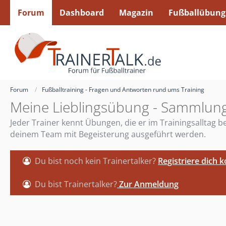
Forum
Dashboard
Magazin
Fußballübung
Forum
Fußballtraining - Fragen und Antworten rund ums Training
Meine Lieblingsübung - Sammlung
Jeder Trainer kennt Übungen, die er im Trainingsalltag
deinem Team mit Begeisterung ausgeführt werden.
Du bist noch kein Trainertalker?
Registriere dich 
Du bist Trainertalker?
Zur Anmeldung