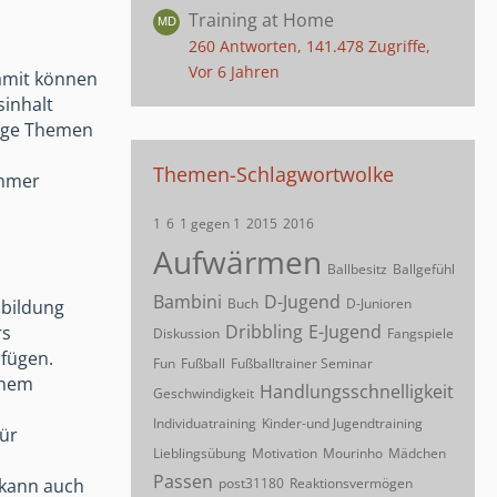
Training at Home
260 Antworten, 141.478 Zugriffe,
Vor 6 Jahren
Damit können
sinhalt
inige Themen
Themen-Schlagwortwolke
immer
1
6
1 gegen 1
2015
2016
Aufwärmen
Ballbesitz
Ballgefühl
Bambini
D-Jugend
Buch
D-Junioren
sbildung
Dribbling
E-Jugend
rs
Diskussion
Fangspiele
ufügen.
Fun
Fußball
Fußballtrainer Seminar
inem
Handlungsschnelligkeit
Geschwindigkeit
Individuatraining
Kinder-und Jugendtraining
für
Lieblingsübung
Motivation
Mourinho
Mädchen
Passen
post31180
Reaktionsvermögen
 kann auch