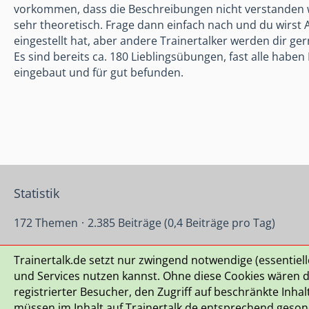
vorkommen, dass die Beschreibungen nicht verstanden we
sehr theoretisch. Frage dann einfach nach und du wirst 
eingestellt hat, aber andere Trainertalker werden dir gern
Es sind bereits ca. 180 Lieblingsübungen, fast alle haben
eingebaut und für gut befunden.
Statistik
172 Themen
2.385 Beiträge (0,4 Beiträge pro Tag)
Trainertalk.de setzt nur zwingend notwendige (essentiel
Datenschutzerklärung
Kontakt
Impressum
Nutzu
und Services nutzen kannst. Ohne diese Cookies wären di
registrierter Besucher, den Zugriff auf beschränkte Inha
müssen im Inhalt auf Trainertalk.de entsprechend gesonde