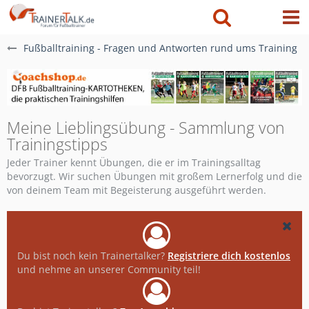
Fußballtraining - Fragen und Antworten rund ums Training
Meine Lieblingsübung - Sammlung von
Trainingstipps
Jeder Trainer kennt Übungen, die er im Trainingsalltag
bevorzugt. Wir suchen Übungen mit großem Lernerfolg und die
von deinem Team mit Begeisterung ausgeführt werden.
Du bist noch kein Trainertalker?
Registriere dich kostenlos
und nehme an unserer Community teil!