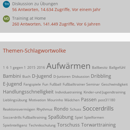
Diskussion zu Übungen
56 Antworten, 14.634 Zugriffe, Vor einem Jahr
Training at Home
260 Antworten, 141.449 Zugriffe, Vor 6 Jahren
Themen-Schlagwortwolke
Aufwärmen
1
6
1 gegen 1
2015
2016
Ballbesitz
Ballgefühl
Bambini
D-Jugend
Dribbling
Buch
D-Junioren
Diskussion
E-Jugend
Fangspiele
Fun
Fußball
Fußballtrainer Seminar
Geschwindigkeit
Handlungsschnelligkeit
Individuatraining
Kinder-und Jugendtraining
Passen
Lieblingsübung
Motivation
Mourinho
Mädchen
post31180
Soccerdrills
Rondo
Reaktionsvermögen
Rhythmus
Schuss
Spaßübung
Soccerdrills Fußballtraining
Spiel
Spielformen
Torschuss
Torwarttraining
Spielintelligenz
Technikschulung