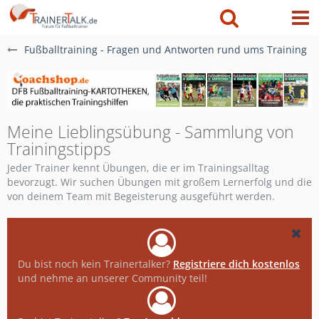
Fußballtraining - Fragen und Antworten rund ums Training
Meine Lieblingsübung - Sammlung von
Trainingstipps
Jeder Trainer kennt Übungen, die er im Trainingsalltag
bevorzugt. Wir suchen Übungen mit großem Lernerfolg und die
von deinem Team mit Begeisterung ausgeführt werden.
Du bist noch kein Trainertalker?
Registriere dich kostenlos
und nehme an unserer Community teil!