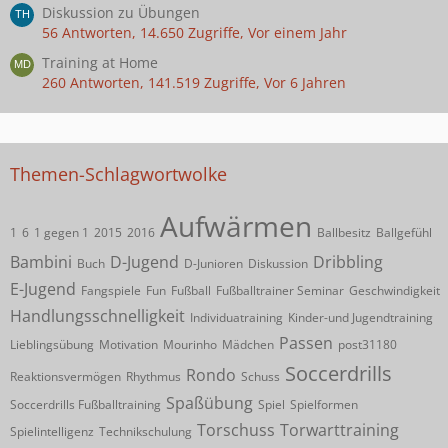
Diskussion zu Übungen
56 Antworten, 14.650 Zugriffe, Vor einem Jahr
Training at Home
260 Antworten, 141.519 Zugriffe, Vor 6 Jahren
Themen-Schlagwortwolke
Aufwärmen
1
6
1 gegen 1
2015
2016
Ballbesitz
Ballgefühl
Bambini
D-Jugend
Dribbling
Buch
D-Junioren
Diskussion
E-Jugend
Fangspiele
Fun
Fußball
Fußballtrainer Seminar
Geschwindigkeit
Handlungsschnelligkeit
Individuatraining
Kinder-und Jugendtraining
Passen
Lieblingsübung
Motivation
Mourinho
Mädchen
post31180
Soccerdrills
Rondo
Reaktionsvermögen
Rhythmus
Schuss
Spaßübung
Soccerdrills Fußballtraining
Spiel
Spielformen
Torschuss
Torwarttraining
Spielintelligenz
Technikschulung