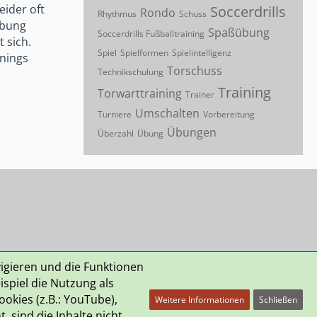
eider oft
Soccerdrills
Rondo
Rhythmus
Schuss
Übung
Spaßübung
Soccerdrills Fußballtraining
 sich.
Spiel
Spielformen
Spielintelligenz
inings
Torschuss
Technikschulung
Training
Torwarttraining
Trainer
Umschalten
Turniere
Vorbereitung
Übungen
Überzahl
Übung
vigieren und die Funktionen
spiel die Nutzung als
okies (z.B.: YouTube),
Weitere Informationen
Schließen
 sind die Inhalte nicht