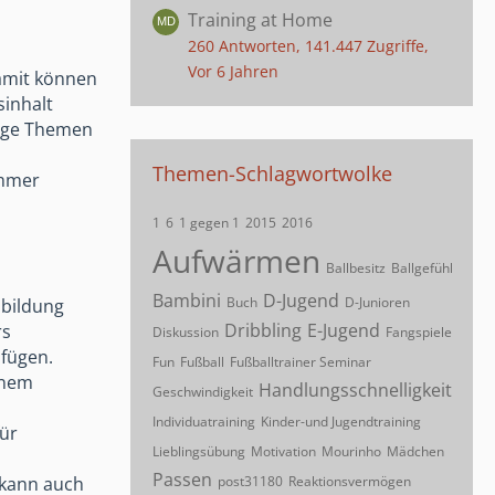
Training at Home
260 Antworten, 141.447 Zugriffe,
Vor 6 Jahren
Damit können
sinhalt
inige Themen
Themen-Schlagwortwolke
immer
1
6
1 gegen 1
2015
2016
Aufwärmen
Ballbesitz
Ballgefühl
Bambini
D-Jugend
Buch
D-Junioren
sbildung
Dribbling
E-Jugend
rs
Diskussion
Fangspiele
ufügen.
Fun
Fußball
Fußballtrainer Seminar
inem
Handlungsschnelligkeit
Geschwindigkeit
Individuatraining
Kinder-und Jugendtraining
für
Lieblingsübung
Motivation
Mourinho
Mädchen
Passen
post31180
Reaktionsvermögen
 kann auch