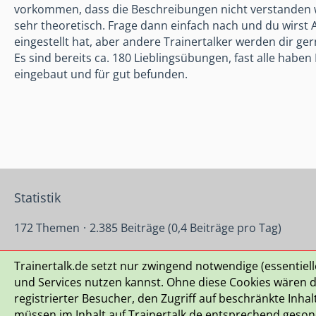
vorkommen, dass die Beschreibungen nicht verstanden we
sehr theoretisch. Frage dann einfach nach und du wirst 
eingestellt hat, aber andere Trainertalker werden dir gern
Es sind bereits ca. 180 Lieblingsübungen, fast alle haben
eingebaut und für gut befunden.
Statistik
172 Themen
2.385 Beiträge (0,4 Beiträge pro Tag)
Trainertalk.de setzt nur zwingend notwendige (essentiel
Datenschutzerklärung
Kontakt
Impressum
Nutzu
und Services nutzen kannst. Ohne diese Cookies wären di
registrierter Besucher, den Zugriff auf beschränkte Inha
müssen im Inhalt auf Trainertalk.de entsprechend gesonde