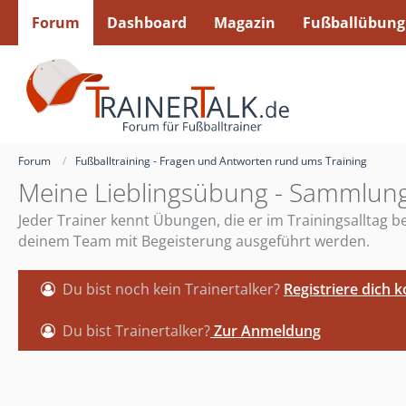
Forum
Dashboard
Magazin
Fußballübung
Forum
Fußballtraining - Fragen und Antworten rund ums Training
Meine Lieblingsübung - Sammlung
Jeder Trainer kennt Übungen, die er im Trainingsalltag
deinem Team mit Begeisterung ausgeführt werden.
Du bist noch kein Trainertalker?
Registriere dich 
Du bist Trainertalker?
Zur Anmeldung