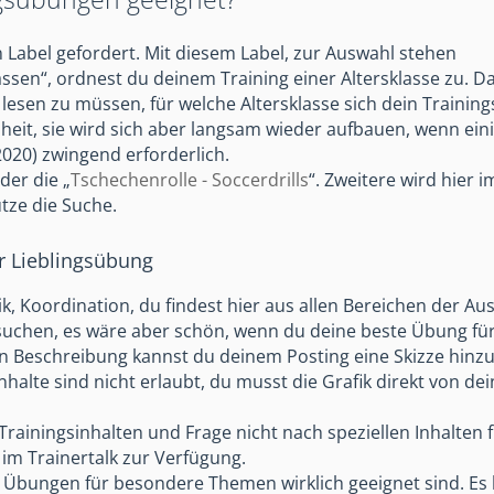
 Label gefordert. Mit diesem Label, zur Auswahl stehen
klassen“, ordnest du deinem Training einer Altersklasse zu. 
esen zu müssen, für welche Altersklasse sich dein Training
senheit, sie wird sich aber langsam wieder aufbauen, wenn e
2020) zwingend erforderlich.
oder die „
Tschechenrolle - Soccerdrills
“. Zweitere wird hier 
utze die Suche.
er Lieblingsübung
ik, Koordination, du findest hier aus allen Bereichen der Au
suchen, es wäre aber schön, wenn du deine beste Übung fü
en Beschreibung kannst du deinem Posting eine Skizze hinz
halte sind nicht erlaubt, du musst die Grafik direkt von de
Trainingsinhalten und Frage nicht nach speziellen Inhalten 
im Trainertalk zur Verfügung.
ten Übungen für besondere Themen wirklich geeignet sind. Es