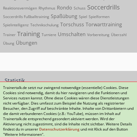
Soccerdrills
Rondo
Reaktionsvermögen
Rhythmus
Schuss
Spaßübung
Soccerdrills Fußballtraining
Spiel
Spielformen
Torschuss
Torwarttraining
Spielintelligenz
Technikschulung
Training
Umschalten
Trainer
Turniere
Vorbereitung
Überzahl
Übungen
Übung
Statistik
Trainertalk.de setzt nur zwingend notwendige (essentielle) Cookies. Diese
Cookies sind notwendig, damit du hier navigieren und die Funktionen und
172 Themen
2.385 Beiträge (0,4 Beiträge pro Tag)
Services nutzen kannst. Ohne diese Cookies wären diese Dienstleistungen
nicht verfügbar. Dies umfasst zum Beispiel die Nutzung als registrierter
Besucher, den Zugriff auf beschränkte Inhalte. Inhalte von Drittanbietern und
die damit verbundenen Cookies (z.B.: YouTube), müssen im Inhalt auf
Datenschutzerklärung
Kontakt
Impressum
Trainertalk.de entsprechend gesondert aktiviert werden. Wird der
Aktivierung nicht zugestimmt, sind die Inhalte nicht sichtbar. Weitere Details
Nutzungsbedingungen
Häufig gestellte Fragen
findest du in unserer
Datenschutzerklärung
und mit Klick auf den Button
"Weitere Informaionen".