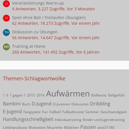
Vororientierungs Warm-up
9 Antworten, 3.227 Zugriffe, Vor 3 Monaten
Spiel ohne Ball / Freilaufen Übung(en)
62 Antworten, 18.273 Zugriffe, Vor einem Jahr
Diskussion zu Übungen
56 Antworten, 14.647 Zugriffe, Vor einem Jahr
Training at Home
260 Antworten, 141.492 Zugriffe, Vor 6 Jahren
Themen-Schlagwortwolke
Aufwärmen
1
6
1 gegen 1
2015
2016
Ballbesitz
Ballgefühl
Bambini
D-Jugend
Dribbling
Buch
D-Junioren
Diskussion
E-Jugend
Fangspiele
Fun
Fußball
Fußballtrainer Seminar
Geschwindigkeit
Handlungsschnelligkeit
Individuatraining
Kinder-und Jugendtraining
Passen
Lieblingsübung
Motivation
Mourinho
Mädchen
post31180