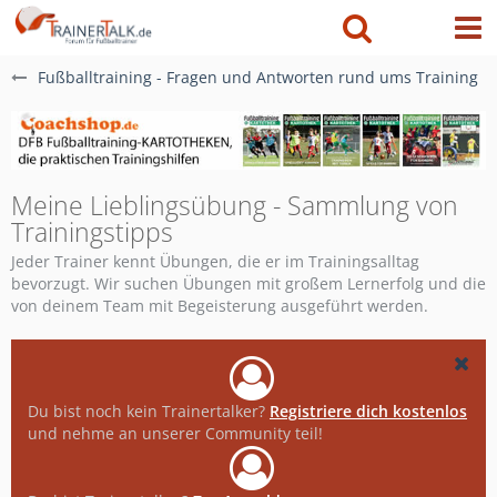
Fußballtraining - Fragen und Antworten rund ums Training
Meine Lieblingsübung - Sammlung von
Trainingstipps
Jeder Trainer kennt Übungen, die er im Trainingsalltag
bevorzugt. Wir suchen Übungen mit großem Lernerfolg und die
von deinem Team mit Begeisterung ausgeführt werden.
Du bist noch kein Trainertalker?
Registriere dich kostenlos
und nehme an unserer Community teil!