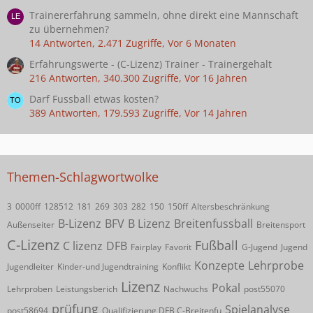
Trainererfahrung sammeln, ohne direkt eine Mannschaft
zu übernehmen?
14 Antworten, 2.471 Zugriffe, Vor 6 Monaten
Erfahrungswerte - (C-Lizenz) Trainer - Trainergehalt
216 Antworten, 340.300 Zugriffe, Vor 16 Jahren
Darf Fussball etwas kosten?
389 Antworten, 179.593 Zugriffe, Vor 14 Jahren
Themen-Schlagwortwolke
3
0000ff
128512
181
269
303
282
150
150ff
Altersbeschränkung
B-Lizenz
BFV
B Lizenz
Breitenfussball
Außenseiter
Breitensport
C-Lizenz
Fußball
C lizenz
DFB
Fairplay
Favorit
G-Jugend
Jugend
Konzepte
Lehrprobe
Jugendleiter
Kinder-und Jugendtraining
Konflikt
Lizenz
Pokal
Lehrproben
Leistungsberich
Nachwuchs
post55070
prüfung
Spielanalyse
post58694
Qualifizierung DFB C-Breitenfu