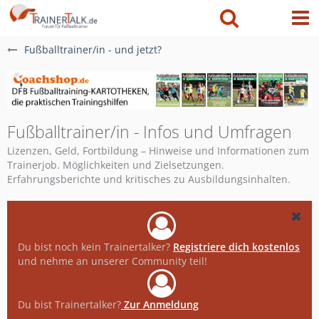
Fußballtrainer/in - und jetzt?
Fußballtrainer/in - Infos und Umfragen
Lizenzen, Geld, Fortbildung – Hinweise und Informationen zum
Trainerjob. Möglichkeiten und Zielsetzungen.
Erfahrungsberichte und kritisches zu Ausbildungsinhalten.
Du bist noch kein Trainertalker?
Registriere dich kostenlos
und nehme an unserer Community teil!
Du bist Trainertalker?
Zur Anmeldung