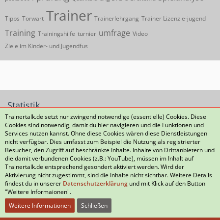
Trainer
Tipps
Torwart
Trainerlehrgang
Trainer Lizenz e-jugend
Training
umfrage
Trainingshilfe
turnier
Video
Ziele im Kinder- und Jugendfus
Statistik
Trainertalk.de setzt nur zwingend notwendige (essentielle) Cookies. Diese
Cookies sind notwendig, damit du hier navigieren und die Funktionen und
519 Themen
6.823 Beiträge (0,92 Beiträge pro Tag)
Services nutzen kannst. Ohne diese Cookies wären diese Dienstleistungen
nicht verfügbar. Dies umfasst zum Beispiel die Nutzung als registrierter
Besucher, den Zugriff auf beschränkte Inhalte. Inhalte von Drittanbietern und
die damit verbundenen Cookies (z.B.: YouTube), müssen im Inhalt auf
Datenschutzerklärung
Kontakt
Impressum
Trainertalk.de entsprechend gesondert aktiviert werden. Wird der
Aktivierung nicht zugestimmt, sind die Inhalte nicht sichtbar. Weitere Details
Nutzungsbedingungen
Häufig gestellte Fragen
findest du in unserer
Datenschutzerklärung
und mit Klick auf den Button
"Weitere Informaionen".
Weitere Informationen
Schließen
Community-Software:
WoltLab Suite™